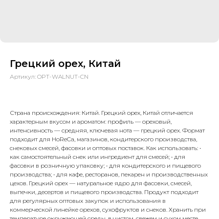
Грецкий орех, Китай
Артикул:
OPT-WALNUT-CN
Страна происхождения: Китай. Грецкий орех, Китай отличается
характерным вкусом и ароматом: профиль — ореховый,
интенсивность — средняя, ключевая нота — грецкий орех. Формат
подходит для HoReCa, магазинов, кондитерского производства,
снековых смесей, фасовки и оптовых поставок. Как использовать: •
как самостоятельный снек или ингредиент для смесей; • для
фасовки в розничную упаковку; • для кондитерского и пищевого
производства; • для кафе, ресторанов, пекарен и производственных
цехов. Грецкий орех — натуральное ядро для фасовки, смесей,
выпечки, десертов и пищевого производства. Продукт подходит
для регулярных оптовых закупок и использования в
коммерческой линейке орехов, сухофруктов и снеков. Хранить при
температуре окружающей среды, в чистом, свежем и сухом месте,