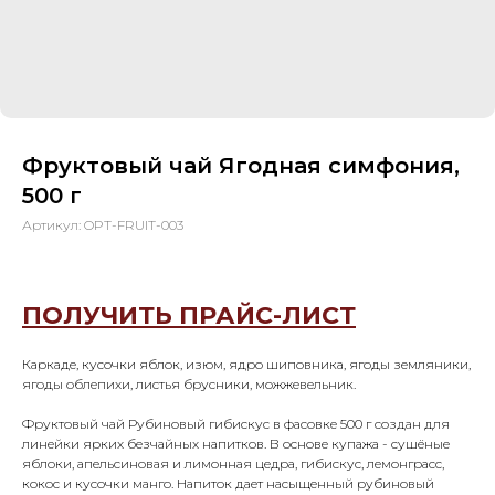
Фруктовый чай Ягодная симфония,
500 г
Артикул:
OPT-FRUIT-003
ПОЛУЧИТЬ ПРАЙС-ЛИСТ
Каркаде, кусочки яблок, изюм, ядро шиповника, ягоды земляники,
ягоды облепихи, листья брусники, можжевельник.
Фруктовый чай Рубиновый гибискус в фасовке 500 г создан для
линейки ярких безчайных напитков. В основе купажа - сушёные
яблоки, апельсиновая и лимонная цедра, гибискус, лемонграсс,
кокос и кусочки манго. Напиток дает насыщенный рубиновый