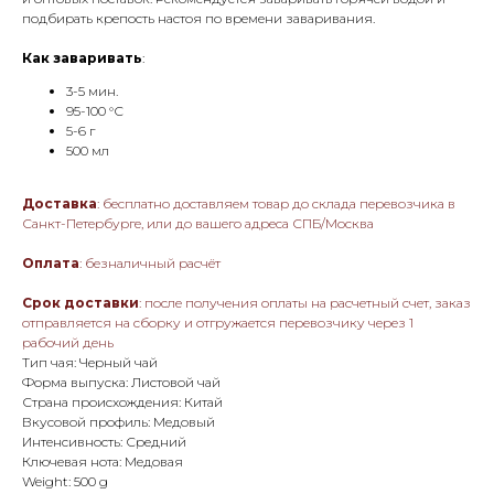
подбирать крепость настоя по времени заваривания.
Как заваривать
:
3-5 мин.
95-100 °С
5-6 г
500 мл
Доставка
: бесплатно доставляем товар до склада перевозчика в
Санкт-Петербурге, или до вашего адреса СПБ/Москва
Оплата
: безналичный расчёт
Срок доставки
: после получения оплаты на расчетный счет, заказ
отправляется на сборку и отгружается перевозчику через 1
рабочий день
Тип чая: Черный чай
Форма выпуска: Листовой чай
Страна происхождения: Китай
Вкусовой профиль: Медовый
Интенсивность: Средний
Ключевая нота: Медовая
Weight: 500 g