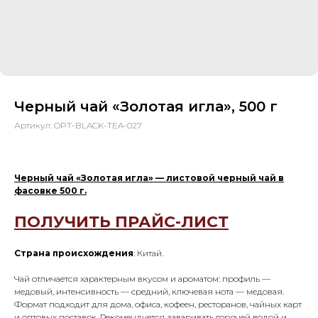
Черный чай «Золотая игла», 500 г
Артикул:
OPT-BLACK-TEA-027
Черный чай «Золотая игла» — листовой черный чай в
фасовке 500 г.
ПОЛУЧИТЬ ПРАЙС-ЛИСТ
Страна происхождения
: Китай.
Чай отличается характерным вкусом и ароматом: профиль —
медовый, интенсивность — средний, ключевая нота — медовая.
Формат подходит для дома, офиса, кофеен, ресторанов, чайных карт
и оптовых поставок. Рекомендуется заваривать горячей водой и