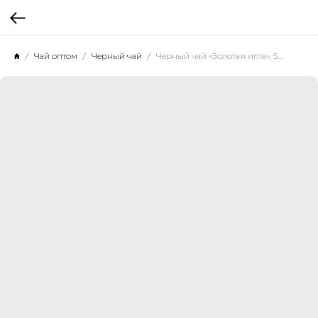
Чай оптом
Черный чай
Черный чай «Золотая игла», 500 г