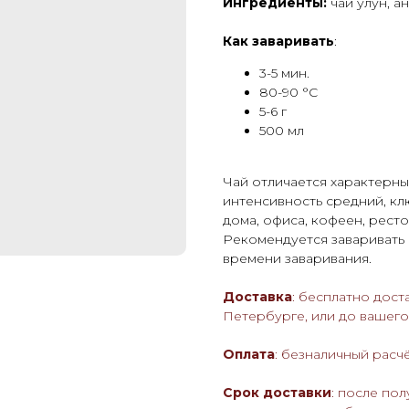
Ингредиенты:
чай улун, а
Как заваривать
:
3-5 мин.
80-90 °С
5-6 г
500 мл
Чай отличается характерны
интенсивность средний, кл
дома, офиса, кофеен, ресто
Рекомендуется заваривать 
времени заваривания.
Доставка
: бесплатно дост
Петербурге, или до вашег
Оплата
: безналичный расч
Срок доставки
: после пол