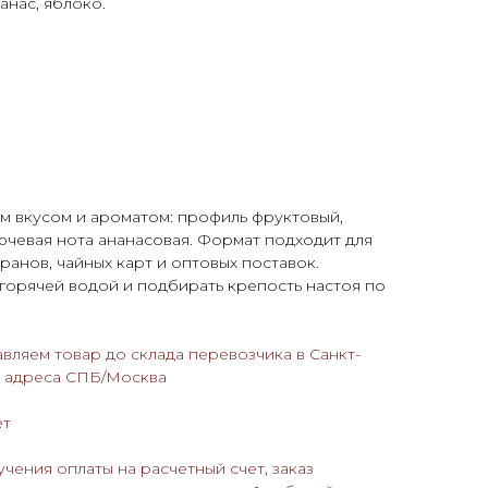
нанас, яблоко.
м вкусом и ароматом: профиль фруктовый,
ючевая нота ананасовая. Формат подходит для
ранов, чайных карт и оптовых поставок.
горячей водой и подбирать крепость настоя по
авляем товар до склада перевозчика в Санкт-
о адреса СПБ/Москва
ёт
учения оплаты на расчетный счет, заказ