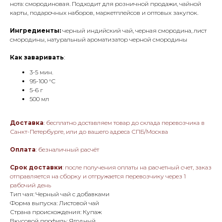
нота: смородиновая. Подходит для розничной продажи, чайной
карты, подарочных наборов, маркетплейсов и оптовых закупок.
Ингредиенты:
черный индийский чай, черная смородина, лист
смородины, натуральный ароматизатор черной смородины
Как заваривать
:
3-5 мин.
95-100 °С
5-6 г
500 мл
Доставка
: бесплатно доставляем товар до склада перевозчика в
Санкт-Петербурге, или до вашего адреса СПБ/Москва
Оплата
: безналичный расчёт
Срок доставки
: после получения оплаты на расчетный счет, заказ
отправляется на сборку и отгружается перевозчику через 1
рабочий день
Тип чая: Черный чай с добавками
Форма выпуска: Листовой чай
Страна происхождения: Купаж
Вкусовой профиль: Ягодный