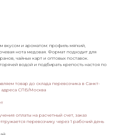
м вкусом и ароматом: профиль мягкий,
ючевая нота медовая. Формат подходит для
ранов, чайных карт и оптовых поставок.
горячей водой и подбирать крепость настоя по
авляем товар до склада перевозчика в Санкт-
о адреса СПБ/Москва
ёт
учения оплаты на расчетный счет, заказ
отгружается перевозчику через 1 рабочий день
чай