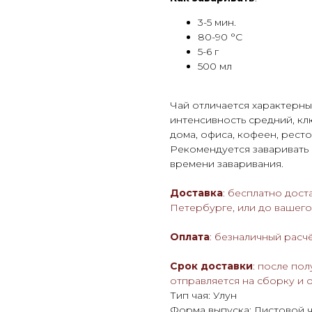
3-5 мин.
80-90 °С
5-6 г
500 мл
Чай отличается характерны
интенсивность средний, кл
дома, офиса, кофеен, ресто
Рекомендуется заваривать 
времени заваривания.
Доставка
: бесплатно дост
Петербурге, или до вашег
Оплата
: безналичный расч
Срок доставки
: после пол
отправляется на сборку и 
Тип чая: Улун
Форма выпуска: Листовой 