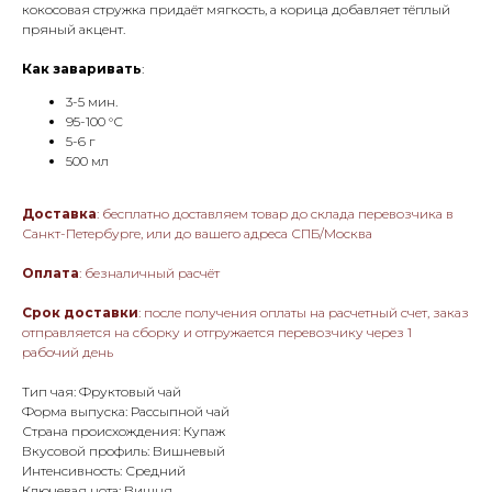
кокосовая стружка придаёт мягкость, а корица добавляет тёплый
пряный акцент.
Как заваривать
:
3-5 мин.
95-100 °С
5-6 г
500 мл
Доставка
: бесплатно доставляем товар до склада перевозчика в
Санкт-Петербурге, или до вашего адреса СПБ/Москва
Оплата
: безналичный расчёт
Срок доставки
: после получения оплаты на расчетный счет, заказ
отправляется на сборку и отгружается перевозчику через 1
рабочий день
Тип чая: Фруктовый чай
Форма выпуска: Рассыпной чай
Страна происхождения: Купаж
Вкусовой профиль: Вишневый
Интенсивность: Средний
Ключевая нота: Вишня