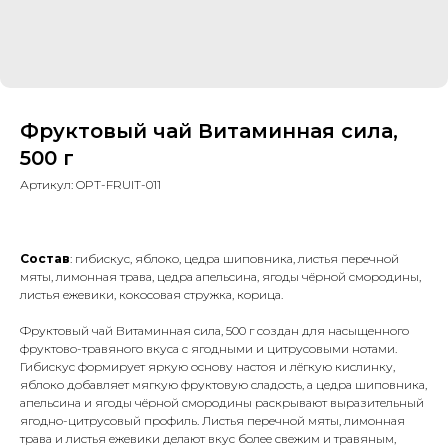
Фруктовый чай Витаминная сила,
500 г
Артикул:
OPT-FRUIT-011
Состав
: гибискус, яблоко, цедра шиповника, листья перечной
мяты, лимонная трава, цедра апельсина, ягоды чёрной смородины,
листья ежевики, кокосовая стружка, корица.
Фруктовый чай Витаминная сила, 500 г создан для насыщенного
фруктово-травяного вкуса с ягодными и цитрусовыми нотами.
Гибискус формирует яркую основу настоя и лёгкую кислинку,
яблоко добавляет мягкую фруктовую сладость, а цедра шиповника,
апельсина и ягоды чёрной смородины раскрывают выразительный
ягодно-цитрусовый профиль. Листья перечной мяты, лимонная
трава и листья ежевики делают вкус более свежим и травяным,