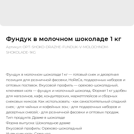
Фундук в молочном шоколаде 1 кг
Артикул:
OPT-SHOKO-DRAZHE-FUNDUK-V-MOLOCHNOM-
SHOKOLADE-1KG
Фундук в молочном шоколаде 1 кг — готовый снек и десертная
позиция для розничной фасовки, HoReCa, подарочных наборов и
оптовых поставок. Вкусовой профиль — орехово-шоколадный,
ключевая нота — фундук и молочный шоколад. Формат 1 кг удобен
для магазинов, кафе, кондитерских, маркетплейсов и сборных
снековых миксов. Как использовать: • как самостоятельный сладкий
снек; • для чайных и кофейных зон; • для подарочных наборов и
десертных смесей; • для розничной фасовки и оптовых продаж.
Тип продукта: Драже в шоколаде
Форма выпуска: Шоколадное драже
Вкусовой профиль: Орехово-шоколадный
Интенсивность: Средняя