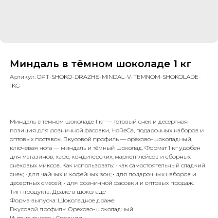
Миндаль в тёмном шоколаде 1 кг
Артикул:
OPT-SHOKO-DRAZHE-MINDAL-V-TEMNOM-SHOKOLADE-
1KG
Миндаль в тёмном шоколаде 1 кг — готовый снек и десертная
позиция для розничной фасовки, HoReCa, подарочных наборов и
оптовых поставок. Вкусовой профиль — орехово-шоколадный,
ключевая нота — миндаль и тёмный шоколад. Формат 1 кг удобен
для магазинов, кафе, кондитерских, маркетплейсов и сборных
снековых миксов. Как использовать: • как самостоятельный сладкий
снек; • для чайных и кофейных зон; • для подарочных наборов и
десертных смесей; • для розничной фасовки и оптовых продаж.
Тип продукта: Драже в шоколаде
Форма выпуска: Шоколадное драже
Вкусовой профиль: Орехово-шоколадный
Интенсивность: Средняя