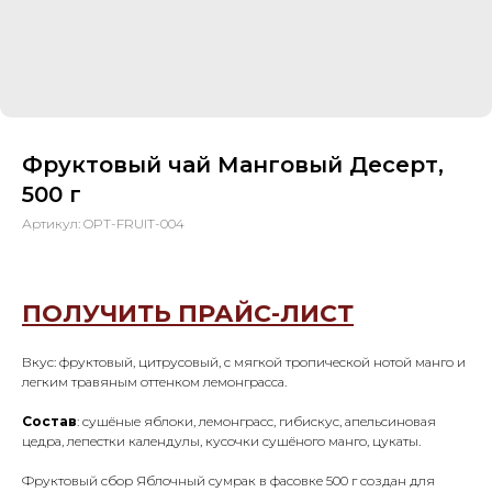
Фруктовый чай Манговый Десерт,
500 г
Артикул:
OPT-FRUIT-004
ПОЛУЧИТЬ ПРАЙС-ЛИСТ
Вкус: фруктовый, цитрусовый, с мягкой тропической нотой манго и
легким травяным оттенком лемонграсса.
Состав
: сушёные яблоки, лемонграсс, гибискус, апельсиновая
цедра, лепестки календулы, кусочки сушёного манго, цукаты.
Фруктовый сбор Яблочный сумрак в фасовке 500 г создан для