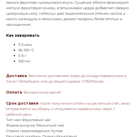
яркого фруктово-цитрусового вкуса. Сушёные яблоки формируют
мягкую фруктовую основу, апельсиновая цедра добавляет свежую
цитрусовую ноту, гибискус дает выразительный оттенок настоя, а
манго, календула и лемонграсс делают профиль более теплым и
насыщенным.
Как заваривать
:
3-5 мин.
95-100 °С
5-6 г
500 мл
Доставка
: бесплатно доставляем товар до склада перевозчика в
Санкт-Петербурге, или до вашего адреса СПБ/Москва
Оплата
: безналичный расчёт
Срок доставки
: после получения оплаты на расчетный счет, заказ
отправляется на сборку и отгружается перевозчику через 1
рабочий день
Тип чая: Фруктовый чай
Форма выпуска: Рассыпной чай
Страна происхождения: Купаж
Вкусовой профиль: Пряно-фруктовый