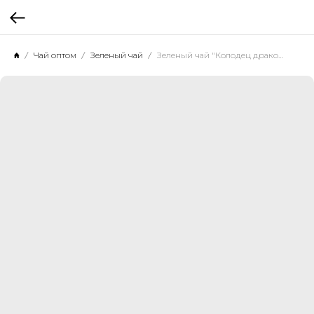
Чай оптом
Зеленый чай
Зеленый чай "Колодец дракона премиум", 500 г