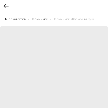
Чай оптом
Черный чай
Черный чай «Копченый Сушонг», 500 г