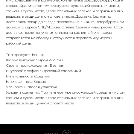
и использования в коммерческой линейке орехов, сухофруктов и
снеков. Хранить при температуре окружающей среды, в чистом,
свежем и сухом месте, вдали от сильных запахов и загрязняющих
веществ, в защищенном от света месте. Доставка: бесплатно
доставляем товар до склада перевозчика в Санкт-Петербурге, или
до вашего адреса СПБ/Москва. Оплата: безналичный расчёт. Срок
доставки: после получения оплаты на расчетный счет, заказ
отправляется на сборку и отгружается перевозчику через 1
рабочий день.
Тип продукта: Кешью
Форма выпуска: Сырой WW320
Страна происхождения: Вьетнам
Вкусовой профиль: Ореховый сливочный
Интенсивность: Средняя
Ключевая нота: Кешью
Упаковка: Оптовая упаковка
Условия хранения: При температуре окружающей среды, в чистом,
свежем и сухом месте, вдали от сильных запахов и загрязняющих
веществ, в защищенном от света месте