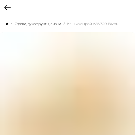
Орехи, сухофрукты, снэки
Кешью сырой WW320, Вьетнам