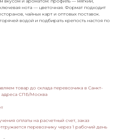
м вкусом и ароматом: профиль — мягкий,
ключевая нота — цветочная. Формат подходит
есторанов, чайных карт и оптовых поставок.
горячей водой и подбирать крепость настоя по
авляем товар до склада перевозчика в Санкт-
о адреса СПБ/Москва
ёт
учения оплаты на расчетный счет, заказ
отгружается перевозчику через 1 рабочий день