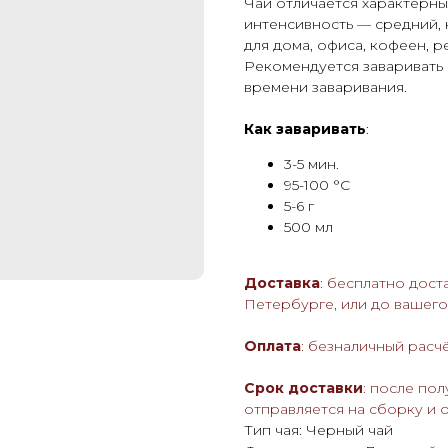
Чай отличается характерны
интенсивность — средний, 
для дома, офиса, кофеен, р
Рекомендуется заваривать 
времени заваривания.
Как заваривать
:
3-5 мин.
95-100 °С
5-6 г
500 мл
Доставка
: бесплатно дост
Петербурге, или до вашег
Оплата
: безналичный расч
Срок доставки
: после пол
отправляется на сборку и 
Тип чая: Черный чай