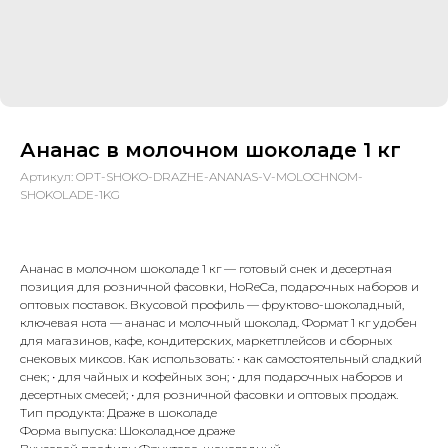
Ананас в молочном шоколаде 1 кг
Артикул:
OPT-SHOKO-DRAZHE-ANANAS-V-MOLOCHNOM-
SHOKOLADE-1KG
Ананас в молочном шоколаде 1 кг — готовый снек и десертная
позиция для розничной фасовки, HoReCa, подарочных наборов и
оптовых поставок. Вкусовой профиль — фруктово-шоколадный,
ключевая нота — ананас и молочный шоколад. Формат 1 кг удобен
для магазинов, кафе, кондитерских, маркетплейсов и сборных
снековых миксов. Как использовать: • как самостоятельный сладкий
снек; • для чайных и кофейных зон; • для подарочных наборов и
десертных смесей; • для розничной фасовки и оптовых продаж.
Тип продукта: Драже в шоколаде
Форма выпуска: Шоколадное драже