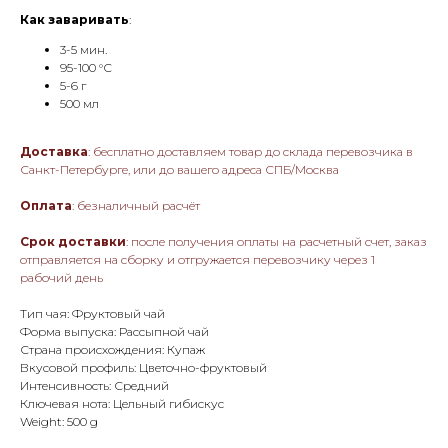
Как заваривать
:
3-5 мин.
95-100 °С
5-6 г
500 мл
Доставка
: бесплатно доставляем товар до склада перевозчика в
Санкт-Петербурге, или до вашего адреса СПБ/Москва
Оплата
: безналичный расчёт
Срок доставки
: после получения оплаты на расчетный счет, заказ
отправляется на сборку и отгружается перевозчику через 1
рабочий день
Тип чая: Фруктовый чай
Форма выпуска: Рассыпной чай
Страна происхождения: Купаж
Вкусовой профиль: Цветочно-фруктовый
Интенсивность: Средний
Ключевая нота: Цельный гибискус
Weight: 500 g