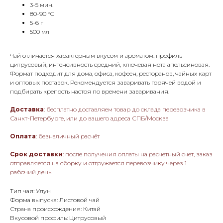
3-5 мин.
80-90 °С
5-6 г
500 мл
Чай отличается характерным вкусом и ароматом: профиль
цитрусовый, интенсивность средний, ключевая нота апельсиновая.
Формат подходит для дома, офиса, кофеен, ресторанов, чайных карт
и оптовых поставок. Рекомендуется заваривать горячей водой и
подбирать крепость настоя по времени заваривания.
Доставка
: бесплатно доставляем товар до склада перевозчика в
Санкт-Петербурге, или до вашего адреса СПБ/Москва
Оплата
: безналичный расчёт
Срок доставки
: после получения оплаты на расчетный счет, заказ
отправляется на сборку и отгружается перевозчику через 1
рабочий день
Тип чая: Улун
Форма выпуска: Листовой чай
Страна происхождения: Китай
Вкусовой профиль: Цитрусовый