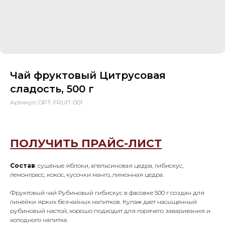
Чай фруктовый Цитрусовая
сладость, 500 г
Артикул:
OPT-FRUIT-001
ПОЛУЧИТЬ ПРАЙС-ЛИСТ
Состав
: сушёные яблоки, апельсиновая цедра, гибискус,
лемонграсс, кокос, кусочки манго, лимонная цедра.
Фруктовый чай Рубиновый гибискус в фасовке 500 г создан для
линейки ярких безчайных напитков. Купаж дает насыщенный
рубиновый настой, хорошо подходит для горячего заваривания и
холодного напитка.