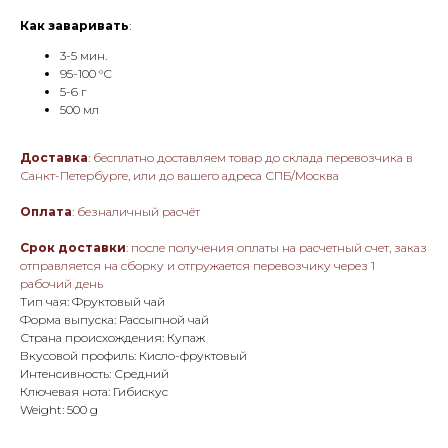
Как заваривать
:
3-5 мин.
95-100 °С
5-6 г
500 мл
Доставка
: бесплатно доставляем товар до склада перевозчика в
Санкт-Петербурге, или до вашего адреса СПБ/Москва
Оплата
: безналичный расчёт
Срок доставки
: после получения оплаты на расчетный счет, заказ
отправляется на сборку и отгружается перевозчику через 1
рабочий день
Тип чая: Фруктовый чай
Форма выпуска: Рассыпной чай
Страна происхождения: Купаж
Вкусовой профиль: Кисло-фруктовый
Интенсивность: Средний
Ключевая нота: Гибискус
Weight: 500 g